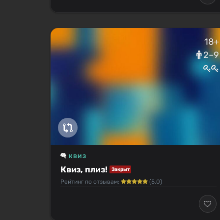
18+
2–9
КВИЗ
Квиз, плиз!
Закрыт
Рейтинг по отзывам:
(5.0)