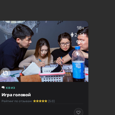
18+
2–14
КВИЗ
Игра головой
Рейтинг по отзывам:
(5.0)