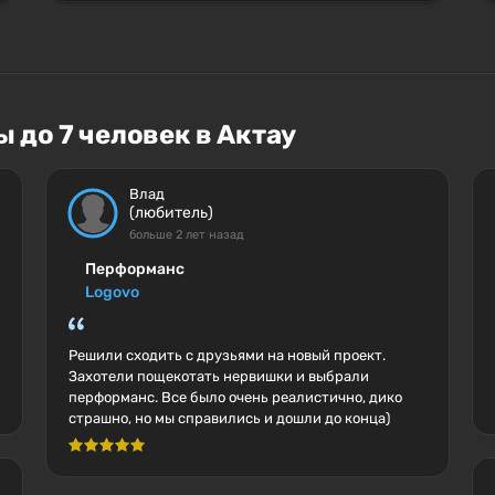
 до 7 человек в Актау
Влад
(любитель)
больше 2 лет назад
Перформанс
Logovo
Решили сходить с друзьями на новый проект.
Захотели пощекотать нервишки и выбрали
перформанс. Все было очень реалистично, дико
страшно, но мы справились и дошли до конца)