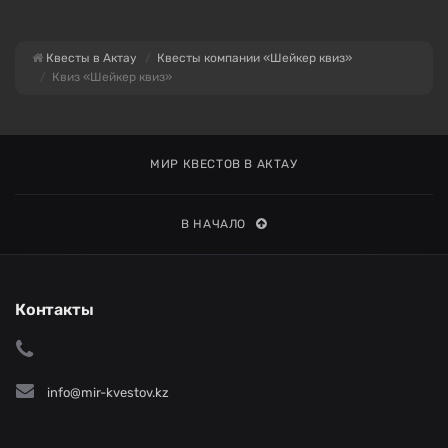
Квесты в Актау
Квесты компании «Шейкер квиз»
Квиз «Шейкер квиз»
МИР КВЕСТОВ В АКТАУ
В НАЧАЛО
Контакты
info@mir-kvestov.kz