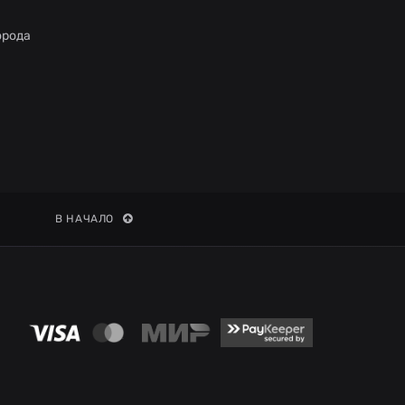
орода
В НАЧАЛО