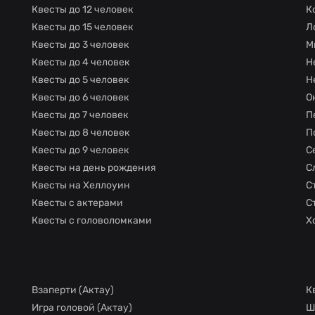
Квесты до 12 человек
К
Квесты до 15 человек
Л
Квесты до 3 человек
М
Квесты до 4 человек
Н
Квесты до 5 человек
Н
Квесты до 6 человек
О
Квесты до 7 человек
П
Квесты до 8 человек
П
Квесты до 9 человек
С
Квесты на день рождения
С
Квесты на Хеллоуин
С
Квесты с актерами
С
Квесты с головоломками
Х
Взаперти (Актау)
К
Игра головой (Актау)
Ш