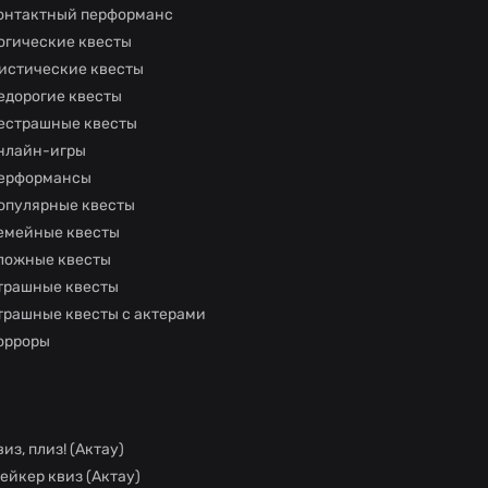
онтактный перформанс
огические квесты
истические квесты
едорогие квесты
естрашные квесты
нлайн-игры
ерформансы
опулярные квесты
емейные квесты
ложные квесты
трашные квесты
трашные квесты с актерами
орроры
виз, плиз! (Актау)
ейкер квиз (Актау)