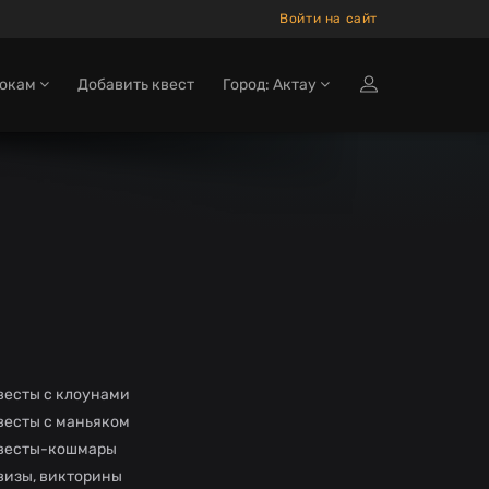
Войти на сайт
рокам
Добавить квест
Город: Актау
весты с клоунами
весты с маньяком
весты-кошмары
визы, викторины