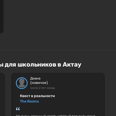
ы для школьников в Актау
Диана
(новичок)
около 2 лет назад
Квест в реальности
The Rooms