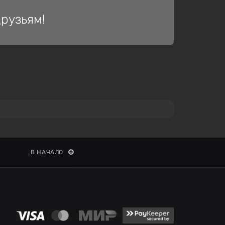
рузьям!
В НАЧАЛО