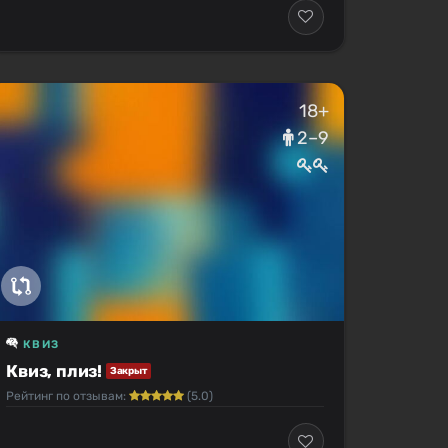
18+
2–9
КВИЗ
Квиз, плиз!
Закрыт
Рейтинг по отзывам:
(5.0)