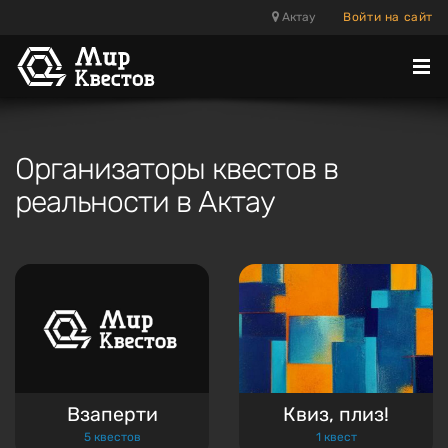
Актау
Войти на сайт
Отк
ме
Организаторы квестов в
реальности в Актау
Взаперти
Квиз, плиз!
5 квестов
1 квест