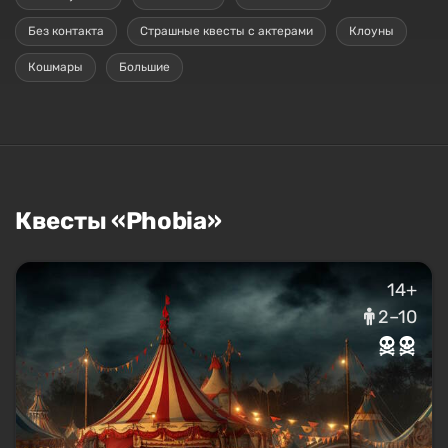
Без контакта
Страшные квесты с актерами
Клоуны
Кошмары
Большие
Квесты «Phobia»
14+
2–10