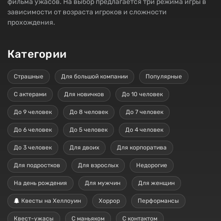
фильма ужасов. На выбор предлагается три режима игры в
зависимости от возраста игроков и сложности
прохождения.
Категории
Страшные
Для большой компании
Популярные
С актерами
Для новичков
До 10 человек
До 9 человек
До 8 человек
До 7 человек
До 6 человек
До 5 человек
До 4 человек
До 3 человек
Для двоих
Для корпоратива
Для подростков
Для взрослых
Недорогие
На день рождения
Для мужчин
Для женщин
Квесты на Хеллоуин
Хоррор
Перформансы
Квест-ужасы
С маньяком
С контактом